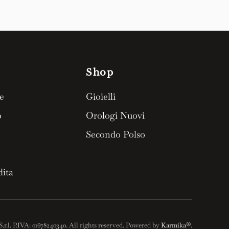
Shop
e
Gioielli
o
Orologi Nuovi
Secondo Polso
dita
S.r.l. P.IVA: 01678240340. All rights reserved. Powered by
Karmika®
.