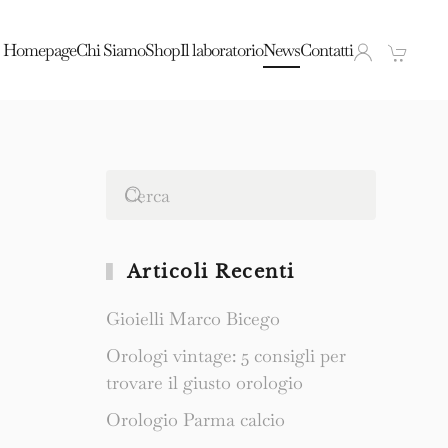
Homepage
Chi Siamo
Shop
Il laboratorio
News
Contatti
Articoli Recenti
Gioielli Marco Bicego
Orologi vintage: 5 consigli per
trovare il giusto orologio
Orologio Parma calcio