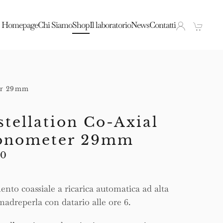
Homepage
Chi Siamo
Shop
Il laboratorio
News
Contatti
er 29mm
tellation Co-Axial
ronometer 29mm
Il
00
prezzo
e
attuale
ento coassiale a ricarica automatica ad alta
è:
madreperla con datario alle ore 6.
0.
€5.925,00.