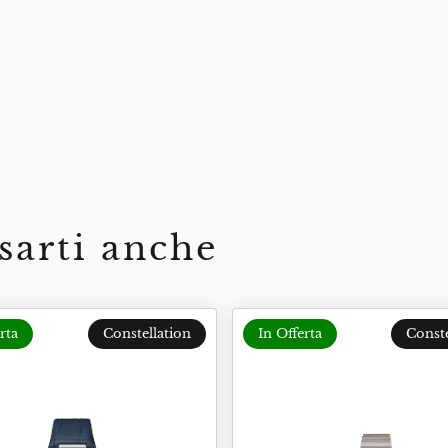
sarti anche
rta
Constellation
In Offerta
Conste