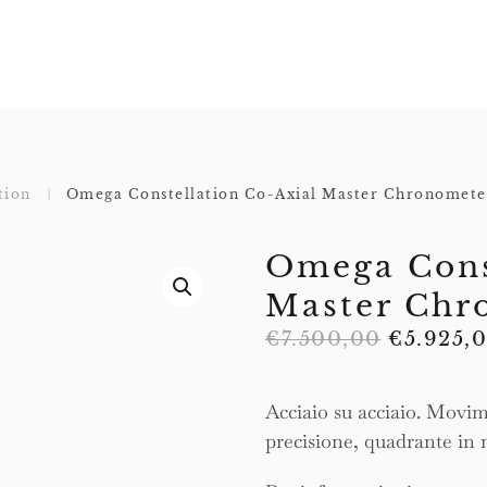
tion
Omega Constellation Co-Axial Master Chronomet
Omega Cons
Master Ch
Il
€
7.500,00
€
5.925,
prezzo
original
Acciaio su acciaio. Movim
era:
precisione, quadrante in 
€7.500,0