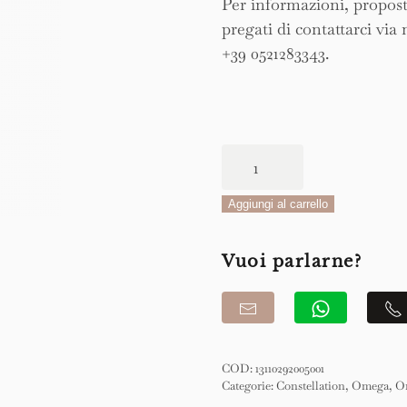
Per informazioni, propost
pregati di contattarci via 
+39 0521283343.
Omega
Constellation
Co-
Aggiungi al carrello
Axial
Master
Vuoi parlarne?
Chronometer
29mm
quantità
COD:
13110292005001
Categorie:
Constellation
,
Omega
,
Or