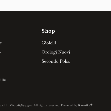
Shop
e
Gioielli
o
Orologi Nuovi
Secondo Polso
dita
S.r.l. P.IVA: 01678240340. All rights reserved. Powered by
Karmika®
.