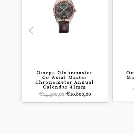
Omega Globemaster
Om
Co‑Axial Master
Ma
Chronometer Annual
Calendar 41mm
Il
Il
€
14.400,00
€
10.800,00
prezzo
prezzo
originale
attuale
era:
è:
Acquista
€14.400,00.
€10.800,00.