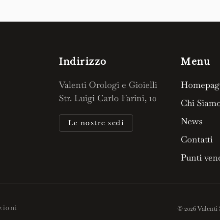
.
.800,00.
Indirizzo
Menu
Valenti Orologi e Gioielli
Homepag
Str. Luigi Carlo Farini, 10
Chi Siam
News
Le nostre sedi
Contatti
Punti ven
zioni
©
2026
Valenti 