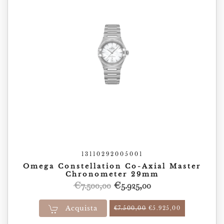
13110292005001
Omega Constellation Co-Axial Master
Chronometer 29mm
Il
Il
€
7.500,00
€
5.925,00
prezzo
prezzo
Acquista
Il prezzo originale era
Il prezzo att
€
7.500,00
€
5.925,00
originale
attuale