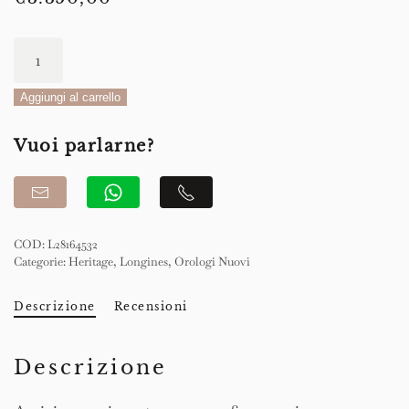
Longines
Heritage
Avigation
Aggiungi al carrello
Bigeye
Vuoi parlarne?
Automatic
41mm
quantità
COD:
L28164532
Categorie:
Heritage
,
Longines
,
Orologi Nuovi
Descrizione
Recensioni
Descrizione