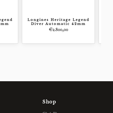
egend
Longines Heritage Legend
Lon
42mm
Diver Automatic 42mm
D
€
2.800,00
Acquista
00,00
€
2.800,00
Shop