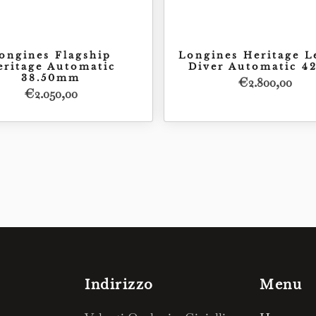
ongines Flagship
Longines Heritage L
eritage Automatic
Diver Automatic 
38.50mm
€
2.800,00
€
2.050,00
Acquista
Acquista
€
2.050,00
€
2.8
Indirizzo
Menu