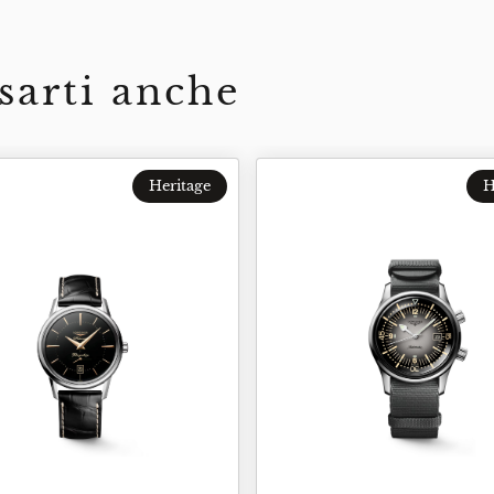
sarti anche
Heritage
H