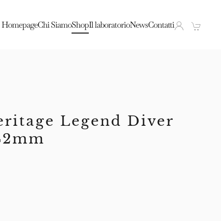
Homepage
Chi Siamo
Shop
Il laboratorio
News
Contatti
ritage Legend Diver
 42mm