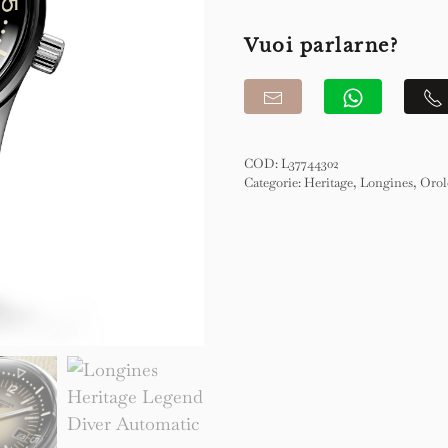
Diver
Automatic
Vuoi parlarne?
42mm
quantità
COD:
L37744302
Categorie:
Heritage
,
Longines
,
Orol