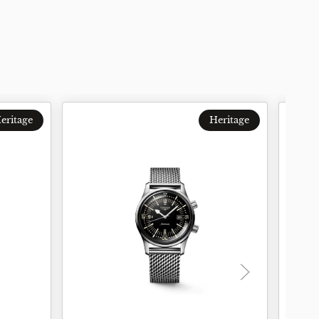
eritage
Heritage