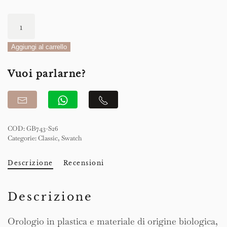
Swatch
Classic
Once
Aggiungi al carrello
Again
Vuoi parlarne?
34mm
quantità
COD:
GB743-S26
Categorie:
Classic
,
Swatch
Descrizione
Recensioni
Descrizione
Orologio in plastica e materiale di origine biologica,