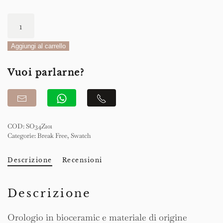
Swatch
Break
Free
Aggiungi al carrello
Break
Vuoi parlarne?
Time
41.80mm
quantità
COD:
SO34Z101
Categorie:
Break Free
,
Swatch
Descrizione
Recensioni
Descrizione
Orologio in bioceramic e materiale di origine