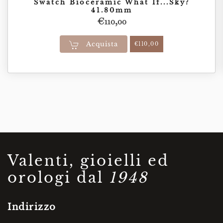
Swatch Bioceramic What If...Sky?
41.80mm
€
110,00
Acquista
€
110,00
Valenti, gioielli ed
orologi dal
1948
Indirizzo