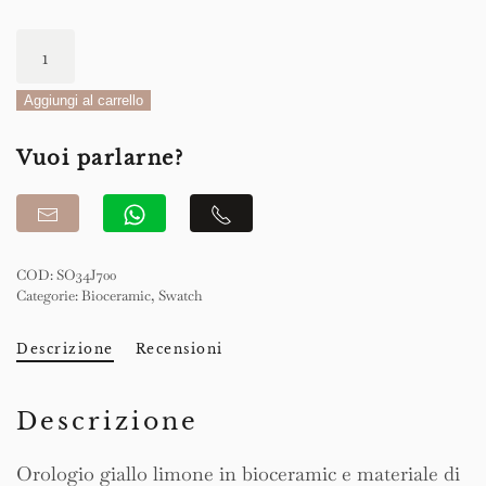
Swatch
Bioceramic
What
Aggiungi al carrello
If…
Vuoi parlarne?
Lemon?
41.80mm
quantità
COD:
SO34J700
Categorie:
Bioceramic
,
Swatch
Descrizione
Recensioni
Descrizione
Orologio giallo limone in bioceramic e materiale di