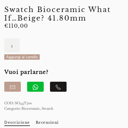
Swatch Bioceramic What
If…Beige? 41.80mm
€
110,00
Swatch
Bioceramic
What
Aggiungi al carrello
If…
Vuoi parlarne?
Beige?
41.80mm
quantità
COD:
SO34T700
Categorie:
Bioceramic
,
Swatch
Descrizione
Recensioni