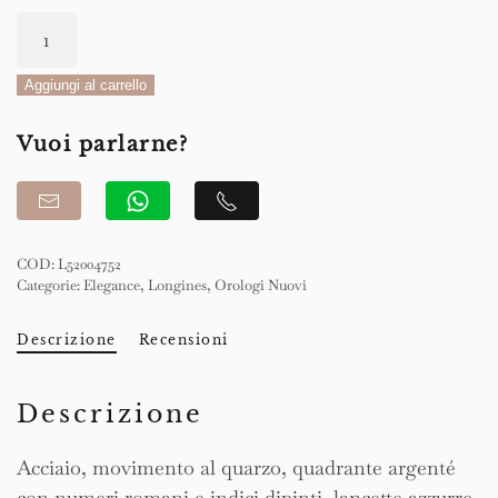
Longines
Elegance
Mini
Aggiungi al carrello
Dolcevita
Vuoi parlarne?
21.50
x
29.00mm
quantità
COD:
L52004752
Categorie:
Elegance
,
Longines
,
Orologi Nuovi
Descrizione
Recensioni
Descrizione
Acciaio, movimento al quarzo, quadrante argenté
con numeri romani e indici dipinti, lancette azzurre