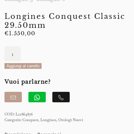
Longines Conquest Classic
29.50mm
€
1.550,00
Longines
Conquest
Classic
Aggiungi al carrello
29.50mm
Vuoi parlarne?
quantità
COD:
L22864876
Categorie:
Conquest
,
Longines
,
Orologi Nuovi