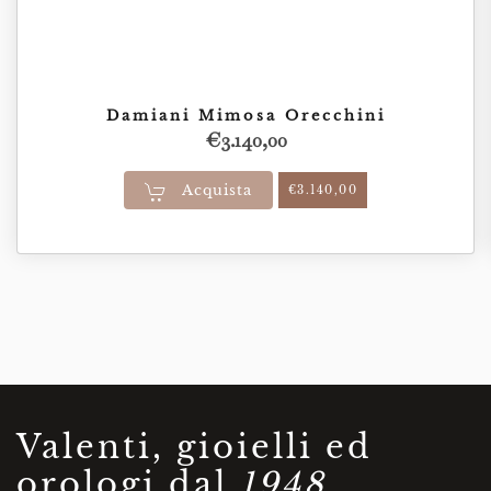
Damiani Mimosa Orecchini
€
3.140,00
Acquista
€
3.140,00
Valenti, gioielli ed
orologi dal
1948