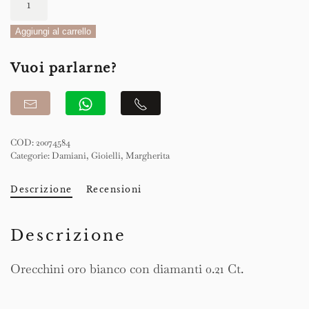
Margherita
Orecchini
Aggiungi al carrello
quantità
Vuoi parlarne?
COD:
20074584
Categorie:
Damiani
,
Gioielli
,
Margherita
Descrizione
Recensioni
Descrizione
Orecchini oro bianco con diamanti 0.21 Ct.