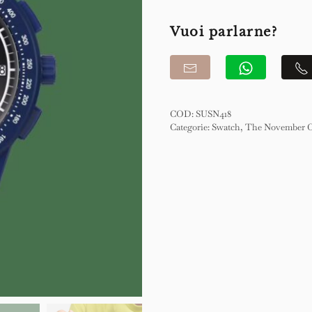
Collection
Nothing
Vuoi parlarne?
Basic
About
Blue
42mm
COD:
SUSN418
quantità
Categorie:
Swatch
,
The November C