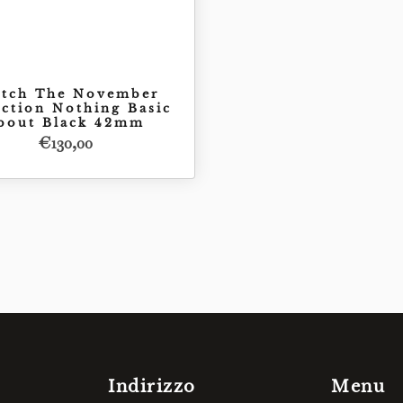
atch The November
ection Nothing Basic
bout Black 42mm
€
130,00
Acquista
€
130,00
Indirizzo
Menu