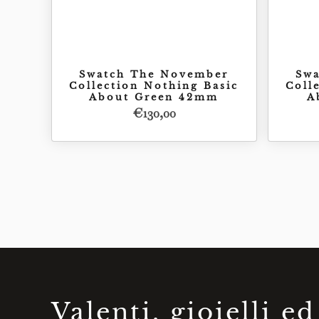
Swatch The November
Sw
Collection Nothing Basic
Coll
About Green 42mm
A
€
130,00
Acquista
€
130,00
Valenti, gioielli ed