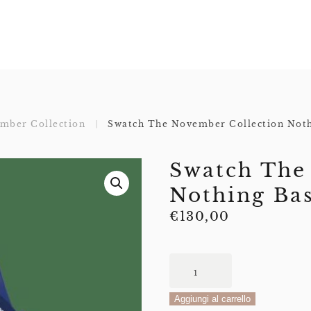
mber Collection
Swatch The November Collection Noth
Swatch The
Nothing Ba
€
130,00
Swatch
The
November
Aggiungi al carrello