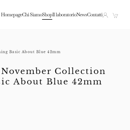
Homepage
Chi Siamo
Shop
Il laboratorio
News
Contatti
ing Basic About Blue 42mm
 November Collection
sic About Blue 42mm