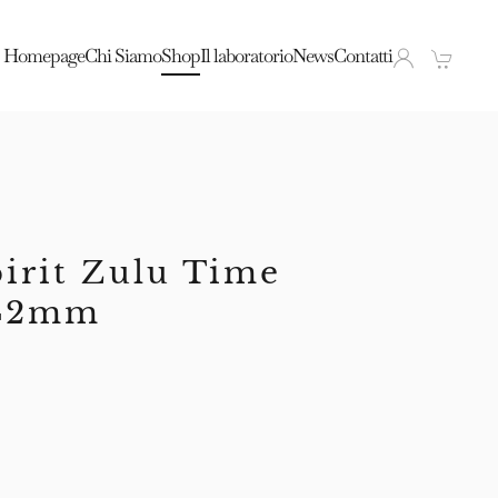
Homepage
Chi Siamo
Shop
Il laboratorio
News
Contatti
irit Zulu Time
 42mm