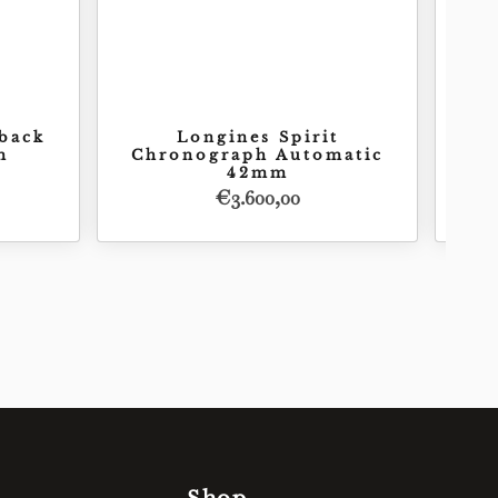
yback
Longines Spirit
m
Chronograph Automatic
Ch
42mm
€
3.600,00
Acquista
50,00
€
3.600,00