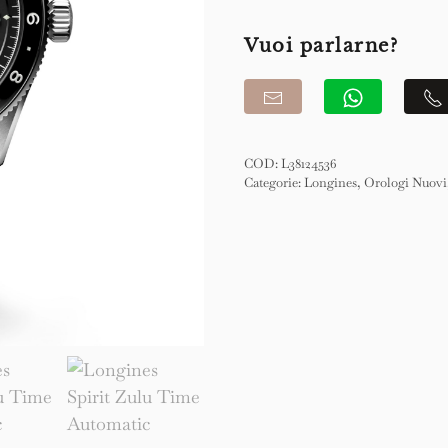
Time
Automatic
Vuoi parlarne?
42mm
quantità
COD:
L38124536
Categorie:
Longines
,
Orologi Nuovi