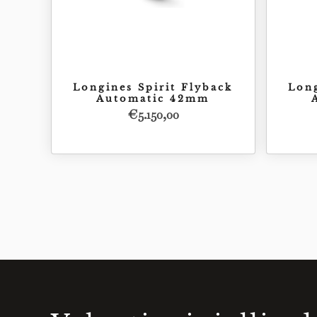
Longines Spirit Flyback
Long
Automatic 42mm
€
5.150,00
Acquista
€
5.150,00