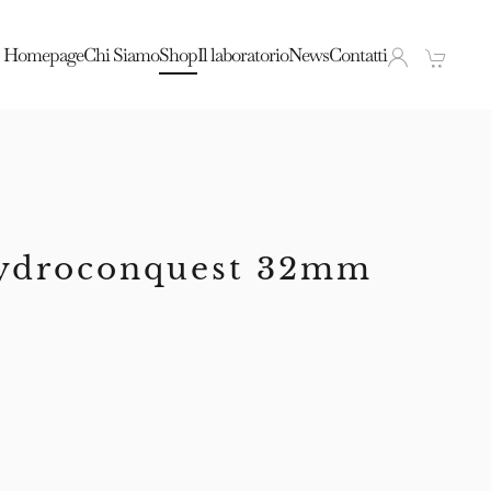
Homepage
Chi Siamo
Shop
Il laboratorio
News
Contatti
ydroconquest 32mm