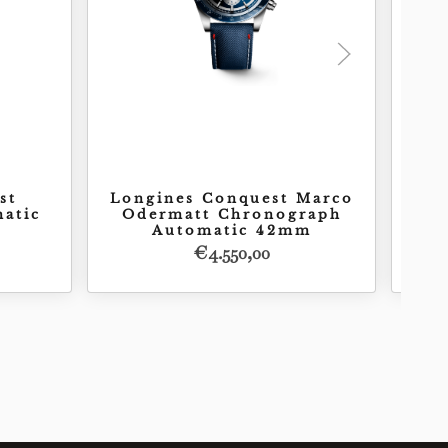
st
Longines Conquest Marco
atic
Odermatt Chronograph
Ch
Automatic 42mm
€
4.550,00
Acquista
00,00
€
4.550,00