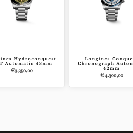
ines Hydroconquest
Longines Conque
T Automatic 43mm
Chronograph Autom
42mm
€
3.350,00
€
4.300,00
Acquista
Acquista
€
3.350,00
€
4.3