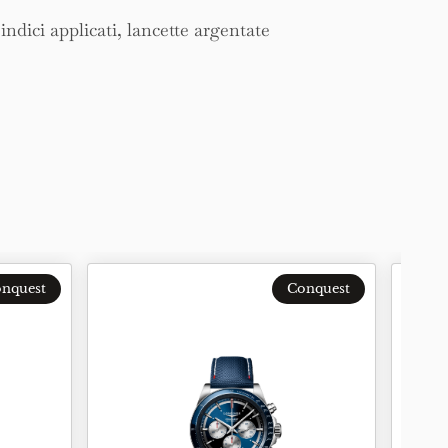
ndici applicati, lancette argentate
nquest
Conquest