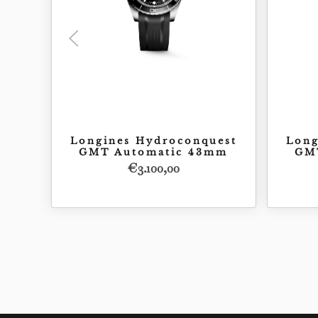
Longines Hydroconquest
Long
GMT Automatic 43mm
GM
€
3.100,00
Acquista
€
3.100,00