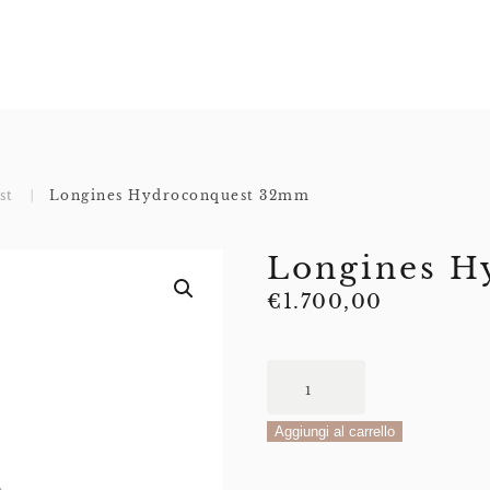
st
Longines Hydroconquest 32mm
Longines H
€
1.700,00
Longines
Hydroconquest
32mm
Aggiungi al carrello
quantità