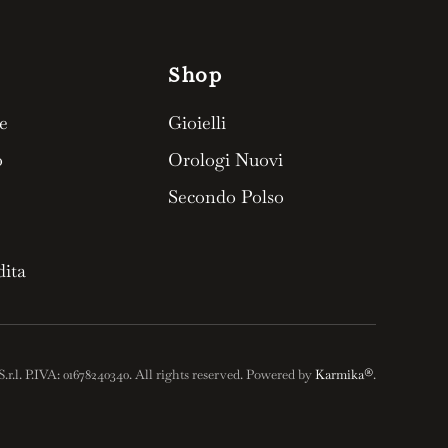
Shop
e
Gioielli
o
Orologi Nuovi
Secondo Polso
dita
S.r.l. P.IVA: 01678240340. All rights reserved. Powered by
Karmika®
.