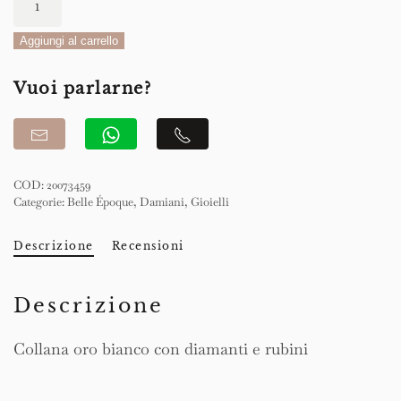
Belle
Époque
Aggiungi al carrello
Collana
Vuoi parlarne?
quantità
COD:
20073459
Categorie:
Belle Époque
,
Damiani
,
Gioielli
Descrizione
Recensioni
Descrizione
Collana oro bianco con diamanti e rubini